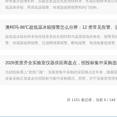
样本量开始增长时，实验室更适合先把周转样本、长期归档样本和日常开门动作
低温保存箱，带高低温报警、传感器故障报警和内门结构...
澳柯玛-86℃超低温冰箱报警怎么分辨：12 类常见告警
超低温冰箱在样本保存链里承担长期归档与温度留痕的角色，报警系统是
警、传感器故障报警、过滤网堵塞报警、断电报警、电池电量低报警、环
2026资质齐全实验室仪器供应商盘点，招投标集中采购
当招投标遇上“资质门槛”：实验室集中采购的深层痛点近年来，随着
设备采购正加速走向招投标与集中采购模式。然而，对于实验室管理者和
共 1151 条记录，当前 6 / 14