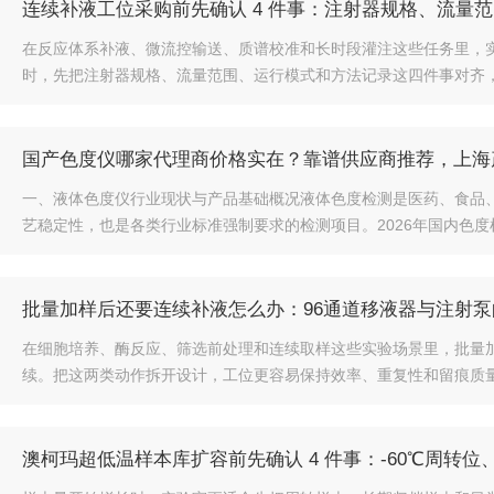
连续补液工位采购前先确认 4 件事：注射器规格、流量
在反应体系补液、微流控输送、质谱校准和长时段灌注这些任务里，
时，先把注射器规格、流量范围、运行模式和方法记录这四件事对齐，后
国产色度仪哪家代理商价格实在？靠谱供应商推荐，上海
一、液体色度仪行业现状与产品基础概况液体色度检测是医药、食品
艺稳定性，也是各类行业标准强制要求的检测项目。2026年国内色度检
批量加样后还要连续补液怎么办：96通道移液器与注射
在细胞培养、酶反应、筛选前处理和连续取样这些实验场景里，批量
续。把这两类动作拆开设计，工位更容易保持效率、重复性和留痕质量。
澳柯玛超低温样本库扩容前先确认 4 件事：-60℃周转位