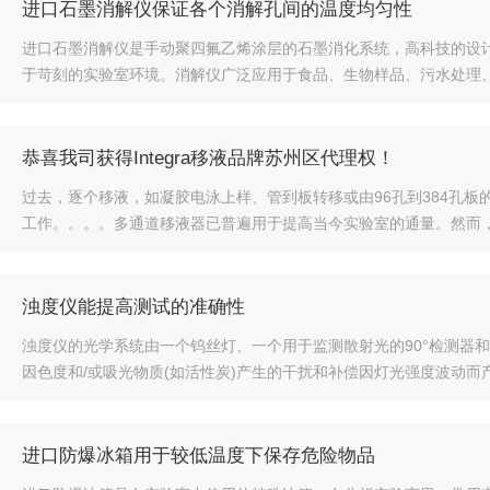
进口石墨消解仪保证各个消解孔间的温度均匀性
进口石墨消解仪是手动聚四氟乙烯涂层的石墨消化系统，高科技的设
于苛刻的实验室环境。消解仪广泛应用于食品、生物样品、污水处理、
恭喜我司获得Integra移液品牌苏州区代理权！
过去，逐个移液，如凝胶电泳上样、管到板转移或由96孔到384孔
工作。。。。多通道移液器已普遍用于提高当今实验室的通量。然而，
浊度仪能提高测试的准确性
浊度仪的光学系统由一个钨丝灯、一个用于监测散射光的90°检测器
因色度和/或吸光物质(如活性炭)产生的干扰和补偿因灯光强度波动而
进口防爆冰箱用于较低温度下保存危险物品