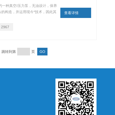
动力的一种真空/压力泵，无油设计，保养
备的构造，并运用现今*技术，因此其
查看详情
内的安静，避免实验操作者受到噪音的干
：
2967
页 跳转到第
页