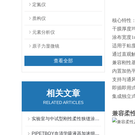
定氮仪
质构仪
核心特性
干膜厚度
元素分析仪
涂布宽度1
适用于粘度高
原子力显微镜
通过直观
查看全部
兼容刚性
内置加热
支持与通风
即插即用
相关文章
集成独立
RELATED ARTICLES
兼容柔
实验室与中试型刚性柔性狭缝涂布机应用
PIPETBOY血清学吸液器加速细胞培养的详细工作流程