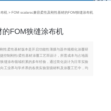
涂布机
> FOM scalarsc兼容柔性及刚性基材的FOM狭缝涂布机
的FOM狭缝涂布机
狭缝涂布机刚性柔性基材版本是开启功能性薄膜与器件规模化涂覆研
捷控制刚性/柔性基材涂覆工艺而设计，所需成本与占地面
与狭缝涂布领域积累的多年经验，通过简化设计为日常实验
面向工业界与学术界的各类实验室级材料及涂覆工艺中，均
基材的FOM狭缝涂布机