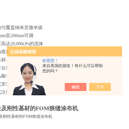
：
均匀覆盖纳米至微米级
mm至200mm可调
达20,000cPs的流体
触摸屏实现半自动化涂布
基材与柔性基材
欢迎您！
来自美国的朋友！有什么可以帮助
平台用于快速干燥
您的吗？
橱/手套箱无缝集成
式安装设计
式注射泵系统
性及刚性基材的FOM狭缝涂布机