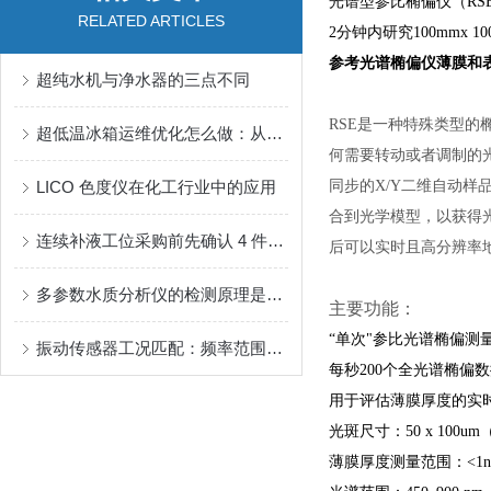
光谱型参比椭偏仪（RSE
RELATED ARTICLES
2分钟内研究100mmx 
参考光谱椭偏仪薄膜和
超纯水机与净水器的三点不同
RSE是一种特殊类型
超低温冰箱运维优化怎么做：从门封、除霜到散热管理梳理排查思路
何需要转动或者调制的
LICO 色度仪在化工行业中的应用
同步的X/Y二维自动
合到光学模型，以获得
连续补液工位采购前先确认 4 件事：注射器规格、流量范围、运行模式与方法记录怎么对齐
后可以实时且高分辨率
多参数水质分析仪的检测原理是什么？
主要功能：
“单次"参比光谱椭偏测
振动传感器工况匹配：频率范围、安装方式与现场接口的选型要点
每秒200个全光谱椭偏
用于评估薄膜厚度的实
光斑尺寸：50 x 100u
薄膜厚度测量范围：<1nm