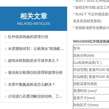
* SLK1 / SLK2
* 旋钮定时功能,设定工
* SLK2-T 可以外接
相关文章
质及容器材质形状)
RELATED ARTICLES
* 前面板顶部导流槽设
红外线加热板的原理介绍
WIGGENS红外线加热板SL
水质预制试剂：让检测从“现场配制“走向“开袋即用“
型号
加热功率(kW)
超纯水机制取的水可保存多久？
Zui高加热温度(℃ )
控温范围( 配备Pt100 
激光粉尘检测仪的原理和故障分析
控温精度( 配备Pt100 
适配温度传感器
水质中氨氮超标该怎么解决？
煮沸时间 (min)*
介绍进口石墨消解仪的结构、工作原理和应用
盘面尺寸(mm)
加热区尺寸(mm)