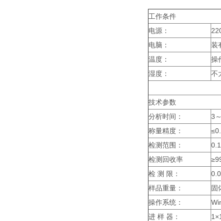
工作条件
电源：
22
电脑：
装
温度：
操
湿度：
不
技术参数
分析时间：
3
称量精度：
≤0
检测范围：
0.
检测回收率
≥9
检
测
限：
0.
样品重量：
固
操作系统：
Wi
进
样
器：
1×