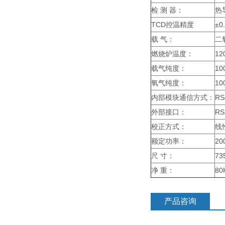
检 测 器：
热
TCD控温精度
±0
载
气：
二
燃烧炉温度：
12
载气纯度：
10
氧气纯度：
10
内部模块通信方式：
R
外部接口：
RS
校正方式：
线
额定功率：
20
尺
寸：
73
净
重：
80
产品咨询