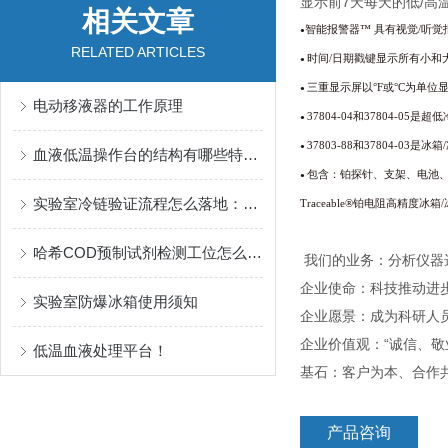
显示前7天每天的低/高
相关文章
智能报警器
™
具有视觉
/
听觉
●
RELATED ARTICLES
时间
/
日期戳键显示所有小和
●
三重显示屏以
°F
或
°C
为单位
●
电动移液器的工作原理
37804-04
和
37804-05
是超低
●
37803-88
和
37804-03
是冰箱
/
●
血液低温操作台的结构有哪些特性？
包含：铂探针、支架、电池
●
实验室冷链验证流程怎么落地：从布点记录、温度分布到断电保温的规范动作
Traceable®铂电阻高精度冰
哈希COD预制试剂检测工位怎么搭稳：从量程选择、消解安排到读数衔接梳理实验室配置思路
我们的业务：分析仪器
企业使命：科技推动进
实验室防爆冰箱使用须知
企业愿景：成为科研人
企业价值观：“诚信、敬
低温血液处理平台！
基石：客户为本、合作
产品咨询