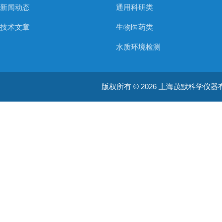
新闻动态
通用科研类
技术文章
生物医药类
水质环境检测
空气质量检测
版权所有 © 2026 上海茂默科学仪器有限公司
大型分析设备
耗材类
振荡培养箱
真空泵/压力泵
蠕动泵/液体抽吸系统
均质器
摇床/振荡器/旋转培养装置