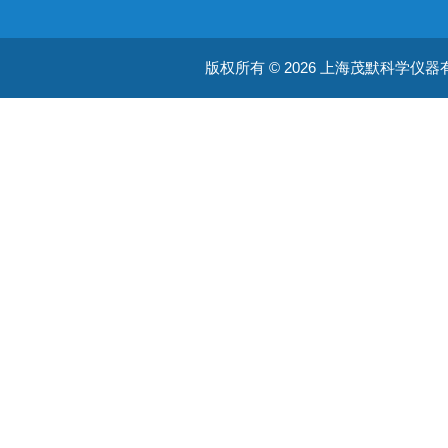
空气质量检测
版权所有 © 2026 上海茂默科学仪器有限公司
大型分析设备
耗材类
振荡培养箱
真空泵/压力泵
蠕动泵/液体抽吸系统
均质器
摇床/振荡器/旋转培养装置
加热板 / 干浴器
通用类
ATAGO光学仪器