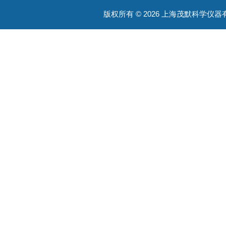
版权所有 © 2026 上海茂默科学仪器有限公司
大型分析设备
耗材类
振荡培养箱
真空泵/压力泵
蠕动泵/液体抽吸系统
均质器
摇床/振荡器/旋转培养装置
加热板 / 干浴器
通用类
ATAGO光学仪器
污水废水处理