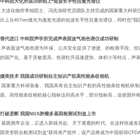
中科院大化所成功研制上*短波长手性拉曼光谱仪
大连化物所李灿院士、冯兆池研究员团队主持完成的国家重大科研仪
出上台457nm激光为激发光源的短波长手性拉曼光谱仪，同时也*
替代进口 中科院声学所完成声表面波气相色谱仪成功研制
声表面波气相色谱为环保、公共安全提供了便捷、的检测手段。但
的国产化。基于灵敏度高、色谱柱升温速度快、体积小等特点，声
媲美技术 我国成功研制自主知识产权高性能条纹相机
国家重大科研装备、我国具有自主知识产权的高性能条纹相机研制成
器。高性能条纹相机核心指标达到高水平，部分指标高，迫使国外相
打破垄断 我国NGS肿瘤多基因检测试剂盒上市
基因测序企业，正进入群雄并起、天下逐鹿的时代。在这样快速发展的背
因突变联合检测试剂盒”获得准产批件，该产品将成为中国获得CF