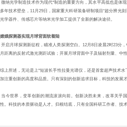
微纳光学制造技术作为现代*制造的重要方向，其水平高低也是体
多年技术壁垒，11月29日，国家重大科研装备研制项目“超分辨光刻
光学器件、传感芯片等纳米光学加工提供了全新的解决途径。
嫦娥探测器实现月球背面软着陆
开启月球探测新征程，瞄准人类探测空白。12月8日凌晨2时23
月距离的反射式激光测距试验；开展月球背面中子及辐射剂量、中性
综上所述，无论是上*短波长手性拉曼光谱仪，还是首套超声技术水
加注重创新的高度和品质。只有深刻的创新追求目标，科技的发展
当今世界，变革创新的潮流滚滚向前。创新决胜未来，改革关乎国
性。科技的本质驱动是人才。归根结底，只有全国科研工作者、技