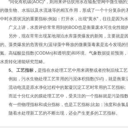
“同化有机碳(AOC)”，则用来评估饮用水在输配管网中微生物
的微生物、水垢以及水流速等的相互作用，形成了一个十分复杂的
中时水质状况的重要指标;例如：打开水，出现“黄水”，往往是因
广义上讲，水质评价常常用到的BOD也是衡量废水可生化性能的
另外，现在常常出现某地湖泊水库藻类爆发的新闻，主要就是因为水
的。藻类爆发的危害很大(蓝绿藻中释放的微囊藻毒素是迄今发现的
氮、高锰酸盐指数(CODMn)和透明度)和环境、气象数据提前
水质转化潜能研究范畴。
5、 工艺指标，
是指在水处理工艺中用来调整或者控制后续工艺
例如，污水生物处理工艺常用的污泥体积指数(SVI)，就是衡量
流动电流是原水净化过程中的絮凝沉淀工艺时常用的工艺指标;
而近十分红火的膜处理工艺中，受关注的一个指标就是污染指数(S
有一些物理指标和成分指标，也是工艺指标;比如：浊度和余氯是饮
随着水处理新工艺的不断出现，还会产生更多的工艺指标。