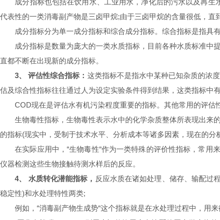
成分指标也包括在饮用水、工业用水，净化后的污水以及再生水等
代表性的一类消毒副产物是三卤甲烷;由于三卤甲烷的含量很低，直到2
成分指标分为单一成分指标和综合成分指标。综合指标是指具有相
成分指标是数量为庞大的一类水质指标，目前各种水质标准中提到
直都不断在出现新的成分指标。
3、 评估性综合指标：
这类指标不是指水中某种已知杂质的浓
估及综合性指标往往通过人为设定实验条件得到结果，这类指标中有
COD现在是评估水有机污染程度重要的指标。其他常用的评估性综
生物毒性指标，生物毒性表示水中的化学杂质整体所表现出来的对
的指标(现实中，受制于技术水平、分析成本等诸多因素，现在的分
在实际应用中，“生物毒性“作为一类特殊的评价性指标，常用来
仪器检测这些生物接触待测水样后的反应。
4、 水质转化潜能指标，
反应水质在诸如处理、储存、输配过程
稳定性)和水处理特性两类;
例如，“消毒副产物生成势“这个指标就是在水处理过程中，用来衡