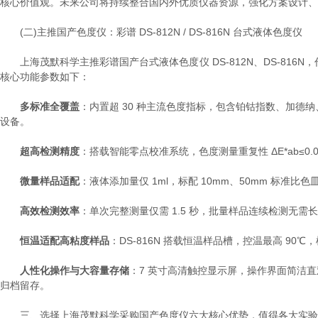
核心价值观。未来公司将持续整合国内外优质仪器资源，强化方案设计、
(二)主推国产色度仪：彩谱 DS-812N / DS-816N 台式液体色度仪
上海茂默科学主推彩谱国产台式液体色度仪 DS-812N、DS-81
核心功能参数如下：
多标准全覆盖
：内置超 30 种主流色度指标，包含铂钴指数、加
设备。
超高检测精度
：搭载智能零点校准系统，色度测量重复性 ΔE*ab≤
微量样品适配
：液体添加量仅 1ml，标配 10mm、50mm 标准
高效检测效率
：单次完整测量仅需 1.5 秒，批量样品连续检测无
恒温适配高粘度样品
：DS-816N 搭载恒温样品槽，控温最高 9
人性化操作与大容量存储
：7 英寸高清触控显示屏，操作界面简洁直
归档留存。
三、选择上海茂默科学采购国产色度仪六大核心优势，值得各大实验