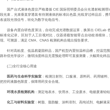
国产台式液体色度仪严格遵循 CIE 国际照明委员会分光透射检测理论，依
段光束，光束垂直穿透装有待测液体的标准比色皿;光线穿过样品后，携
各波段光强信号，转化为数字化电信号。
设备内置自研色度算法，自动完成光谱数据运算，换算出 CIELab 
标准化记录。区别于人工目视对比，仪器搭载智能零点自动校准模块，实时
现、可溯源，满足 CMA、CNAS 检测机构合规出报告要求。
针对高粘度、低温易凝固样品，国产机型内置恒温样品槽，控温范围最高
路补偿光学设计，微弱浊度样品无需预处理即可直接测量，大幅简化样品
(二)全行业核心用途
医药与生命科学实验室
：检测注射剂、口服液、原料药、药用辅料
把控药液颜色限度，保障用药安全合规。
环境水质检测机构
：测定地表水、饮用水、工业废水、电镀废液铂钴(
化工与材料实验室
：树脂、脂肪酸、涂料溶剂、高纯试剂、电解液采