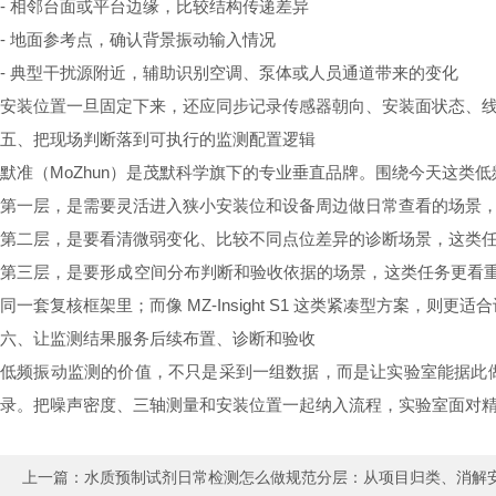
- 相邻台面或平台边缘，比较结构传递差异
- 地面参考点，确认背景振动输入情况
- 典型干扰源附近，辅助识别空调、泵体或人员通道带来的变化
安装位置一旦固定下来，还应同步记录传感器朝向、安装面状态、
五、把现场判断落到可执行的监测配置逻辑
默准（MoZhun）是茂默科学旗下的专业垂直品牌。围绕今天这类
第一层，是需要灵活进入狭小安装位和设备周边做日常查看的场景
第二层，是要看清微弱变化、比较不同点位差异的诊断场景，这类
第三层，是要形成空间分布判断和验收依据的场景，这类任务更看重三轴
同一套复核框架里；而像 MZ-Insight S1 这类紧凑型方案，则
六、让监测结果服务后续布置、诊断和验收
低频振动监测的价值，不只是采到一组数据，而是让实验室能据此
录。把噪声密度、三轴测量和安装位置一起纳入流程，实验室面对
上一篇：
水质预制试剂日常检测怎么做规范分层：从项目归类、消解