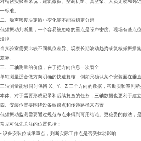
对精密实验室来说，建筑微振、空调机组、真空泵、人员走动和邻
一标准。
二、噪声密度决定微小变化能不能被稳定分辨
低频振动判断里，一个容易被忽略的重点是噪声密度。现场有些点
没掉。
当实验室需要比较不同机位差异、观察长期波动趋势或复核减振措
差异。
三、三轴测量的价值，在于把方向信息一次看全
单轴测量适合做方向明确的快速复核，例如只确认某个安装面在垂
三轴测量能够同时保留 X、Y、Z 三个方向的数据，帮助实验室
本体。对于需要形成记录和后续复查的任务，三轴数据也更利于建
四、安装位置要围绕设备敏感点和传递路径来布置
低频振动监测需要通过规范布点来得到可用结论。更稳妥的做法，
常见可优先关注的位置包括：
- 设备安装位或承重点，判断实际工作点是否受扰动影响