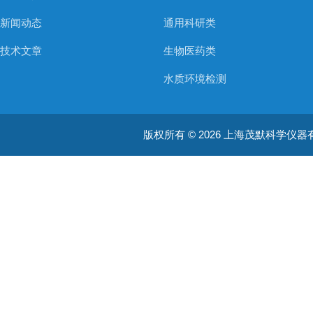
新闻动态
通用科研类
技术文章
生物医药类
水质环境检测
空气质量检测
版权所有 © 2026 上海茂默科学仪器有限公司
大型分析设备
耗材类
振荡培养箱
真空泵/压力泵
蠕动泵/液体抽吸系统
均质器
摇床/振荡器/旋转培养装置