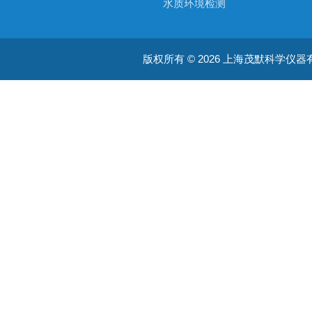
水质环境检测
空气质量检测
版权所有 © 2026 上海茂默科学仪器有限公司
大型分析设备
耗材类
振荡培养箱
真空泵/压力泵
蠕动泵/液体抽吸系统
均质器
摇床/振荡器/旋转培养装置
加热板 / 干浴器
通用类
ATAGO光学仪器