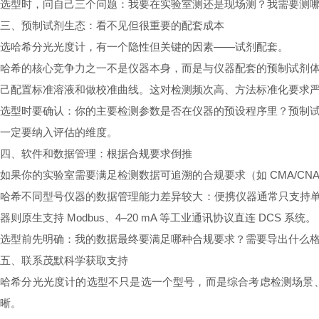
选型时，问自己三个问题：我要在实验室测还是现场测？我需要测
三、预制试剂生态：看不见但很重要的配套成本
选哈希分光光度计，有一个隐性但关键的因素——试剂配套。
哈希的核心竞争力之一不是仪器本身，而是与仪器配套的预制试剂
己配置标准溶液和做校准曲线。这对检测频次高、方法标准化要求
选型时要确认：你的主要检测参数是否在仪器的预设程序里？预制
一定要纳入评估的维度。
四、软件和数据管理：根据合规要求倒推
如果你的实验室需要满足检测数据可追溯的合规要求（如 CMA/CN
哈希不同型号仪器的数据管理能力差异较大：便携仪器通常只支持单机
器则原生支持 Modbus、4–20 mA 等工业通讯协议直连 DCS 系统。
选型前先明确：我的数据最终要满足哪种合规要求？需要导出什么
五、联系茂默科学获取支持
哈希分光光度计的选型不只是选一个型号，而是综合考虑检测场景
晰。