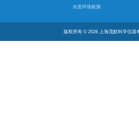
水质环境检测
空气质量检测
版权所有 © 2026 上海茂默科学仪器有限公司
大型分析设备
耗材类
振荡培养箱
真空泵/压力泵
蠕动泵/液体抽吸系统
均质器
摇床/振荡器/旋转培养装置
加热板 / 干浴器
通用类