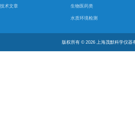
技术文章
生物医药类
水质环境检测
空气质量检测
版权所有 © 2026 上海茂默科学仪器有限公司
大型分析设备
耗材类
振荡培养箱
真空泵/压力泵
蠕动泵/液体抽吸系统
均质器
摇床/振荡器/旋转培养装置
加热板 / 干浴器