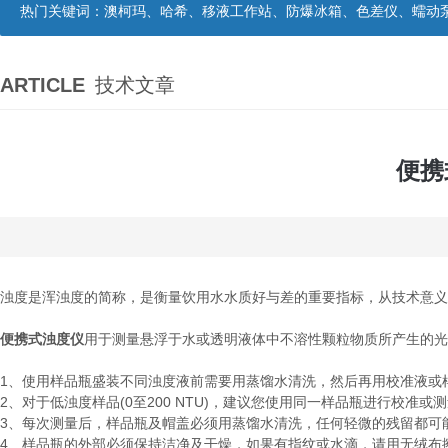
热门关键词：
澳柯玛、哈希、移液工作站、防爆冰箱、色差仪、蠕动
ARTICLE
技术文章
便携
浊度是浑浊度的简称，是衡量饮用水水质好与差的重要指标，从技术意义
便携式浊度仪
用于测量悬浮于水或透明液体中不溶性颗粒物质所产生的光
1、使用样品瓶盛装不同浊度液前需要用蒸馏水清洗，然后再用校准液或样
2、对于低浊度样品(0至200 NTU)，建议您使用同一样品瓶进行校准或
3、每次测量后，样品瓶及帽盖必须用蒸馏水清洗，任何轻微的残留都可
4、样品瓶的外部必须保持洁净及干燥，如果有指纹或水滴，请用无绒布