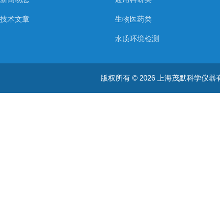
技术文章
生物医药类
水质环境检测
空气质量检测
版权所有 © 2026 上海茂默科学仪器有限公司
大型分析设备
耗材类
振荡培养箱
真空泵/压力泵
蠕动泵/液体抽吸系统
均质器
摇床/振荡器/旋转培养装置
加热板 / 干浴器