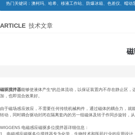
热门关键词：
澳柯玛、哈希、移液工作站、防爆冰箱、色差仪、蠕动
ARTICLE
技术文章
磁
磁驱搅拌器
能够使液体产生*的总体流动，以保证装置内不存在静止区，
加，也即混合效果好。
由于磁场感应效应，不需要任何传统机械构件，通过磁体的耦合力，就
转动，同时耦合驱动封闭在隔离套内的另一组磁体及转子作同步旋转，从
WIGGENS 电磁感应磁驱多位搅拌器详细信息：
1、电磁感应磁驱多位搅拌器专为化学，生物技术和医药行业的应用设计