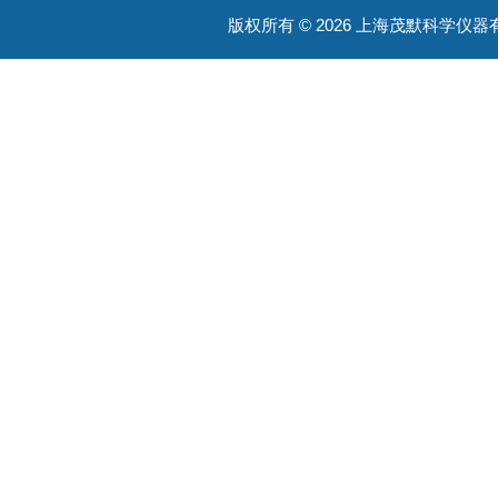
版权所有 © 2026 上海茂默科学仪器有限公司
大型分析设备
耗材类
振荡培养箱
真空泵/压力泵
蠕动泵/液体抽吸系统
均质器
摇床/振荡器/旋转培养装置
加热板 / 干浴器
通用类
ATAGO光学仪器
污水废水处理