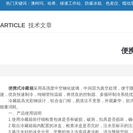
热门关键词：
澳柯玛、哈希、移液工作站、防爆冰箱、色差仪、蠕动
ARTICLE
技术文章
便
便携式冷藏箱
采用高强度中空钢化玻璃，中间层为真空处理，便于随
捷，优良快速制冷，纯铜管恒温箱，将优良的控制器、多循环制冷系统优
冷藏箱高光彩钢设计，铝合金门框，易清洁不变形，外观豪华，款式
能量消耗。
一、产品使用说明
1.使用冷藏箱前仔细检查包体是否有破损，破洞，扣具是否损坏，确
2.取出冷藏箱箱内配置的冰盒，检查冰盒是否完好，注水至标示的注
3.将注水好的冰盒分开，平整的放入冷库或者冷柜，适当预留空间，冷