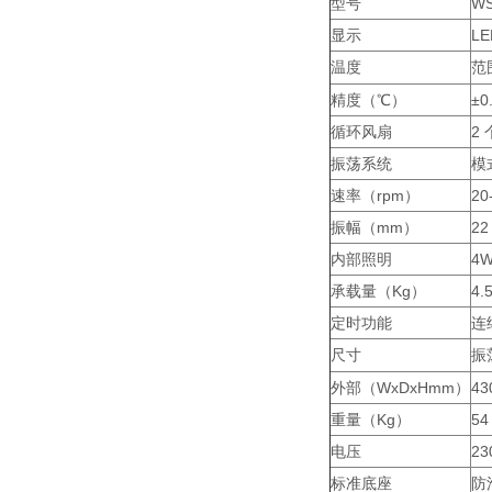
型号
WS
显示
L
温度
范
精度（℃）
±0
循环风扇
2
振荡系统
模
速率（rpm）
2
振幅（mm）
22
内部照明
4W
承载量（Kg）
4.
定时功能
连续
尺寸
振
外部（WxDxHmm）
43
重量（Kg）
54
电压
23
标准底座
防