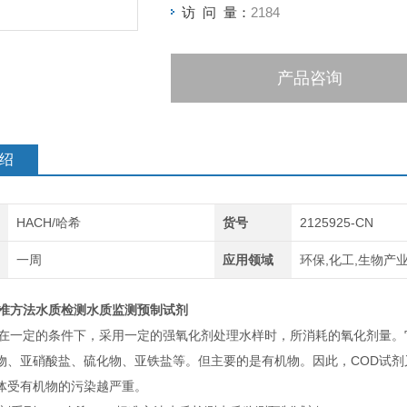
访 问 量：
2184
产品咨询
绍
HACH/哈希
货号
2125925-CN
一周
应用领域
环保,化工,生物产业
标准方法水质检测水质监测预制试剂
是在一定的条件下，采用一定的强氧化剂处理水样时，所消耗的氧化剂量
物、亚硝酸盐、硫化物、亚铁盐等。但主要的是有机物。因此，COD试
体受有机物的污染越严重。