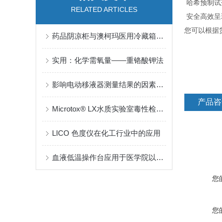
哈希预制试
RELATED ARTICLES
安全高效呈
您可以根据
药品阴凉柜与澳柯玛医用冷藏箱的标准差异
实用：化学需氧量——重铬酸钾法
影响电动移液器测量结果的因素有哪些？
产品咨
Microtox® LX水质实验室毒性检测利器
LICO 色度仪在化工行业中的应用
血液低温操作台应用于医学院以及其他研究机构
您
您