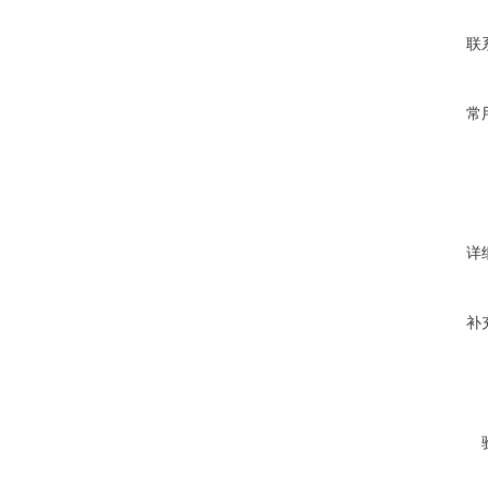
联
常
详
补