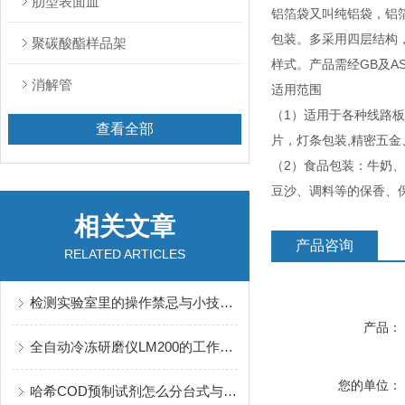
肋型表面皿
铝箔袋又叫纯铝袋，铝
包装。多采用四层结构
聚碳酸酯样品架
样式。产品需经GB及
消解管
适用范围
（1）适用于各种线路板
查看全部
片，灯条包装,精密五金
（2）食品包装：牛奶
豆沙、调料等的保香、
相关文章
产品咨询
RELATED ARTICLES
检测实验室里的操作禁忌与小技巧汇总之二
产品：
全自动冷冻研磨仪LM200的工作原理和特点
您的单位：
哈希COD预制试剂怎么分台式与便携：DR3900、DR1900与量程选择怎么对齐