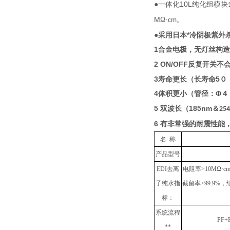
●
10L
一体化
纯化组模块
M
Ω·
。
cm
●
采用日本*冷阴极紫外
1
合金电极，无灯丝构造
2
ON/OFF
反复开关不
3
寿命更长
（
长寿命
5
０
4
体积更小（管径：
Φ
４
5
185nm
双波长（
＆
25
6
有非常强的耐震性能
名 称
产品型号
EDI去离
电阻率>10MΩ·c
子纯水指
截留率>99.9%，细 
标：
系统流程
PF+
**