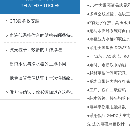
●
RELATED ARTICLES
寸大屏幕液晶式显
5.0
●多点全线监控，在线
CT3质构仪安装
●*的无水保护、高压
●超纯水循环系统可自
血液低温操作台的结构有哪些特性？
●兼容压力水桶和液位
●采用美国陶氏
*
DOW
激光粒子计数器的工作原理
●
滤芯、
滤芯、
PP
AC
RO
超纯水机与净水器的三点不同
●定时、定质取水功能；
●耗材更换时间可记录、
低金属背景值认证！一次性螺纹盖消解管
●系统自带超大内存可
●工厂、客户二级密码
做方法确认，你必须知道这这些概念1（中英文）
●纯水管路、接头均获
N
●电导率仪电阻池常数：
●采用低压
为主
24VDC
先 进的电磁兼容设计