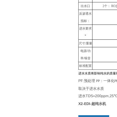
出水口
2个： R
反渗透水
指标：
进水要求
*
尺寸/重量
电源/功
率/噪音
标准配置
进水水质将影响纯水的质量
PF:
预处理
：一体化
PP
P
取决于进水水质
TDS=200ppm,25
进水
X2-EDI-超纯水机