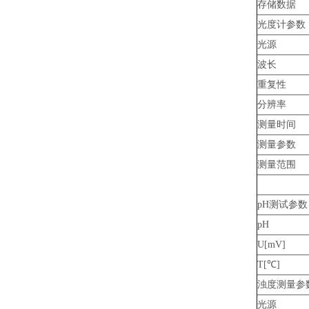
存储数据
光度计参数
光源
波长
重复性
分辨率
测量时间
测量参数
测量范围
pH测试参数
pH
U[mV]
T[℃]
浊度测量参
光源