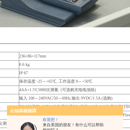
236×86×117mm
0.6 kg
IP 67
保存温度:-25～+65℃, 工作温度:0～+50℃
4AA×1.5V,5000次测量, (可选购充电电池组)
输入:100～240VAC/50～60Hz,输出:9VDC/1.5A (选购)
RS-232接口,AK540/B电缆连接PC,(选购)AK540/S电缆连接
PHotoFlex STD
PHotoFlex PH
PHotoFlex
欢迎您！
义测量方法
10
100
100
来自美国的朋友！有什么可以帮助