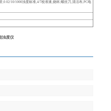
吸液管,0.02/10/1000浊度标准,4/7校准液,烧杯,螺丝刀,清洁布,PC电
多功能浊度仪