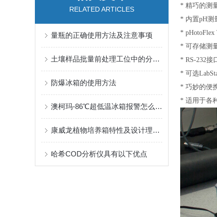
* 精巧的测
RELATED ARTICLES
* 内置pH
* pHotoF
量瓶的正确使用方法及注意事项
* 可存储测
土壤样品批量前处理工位中的分样、研磨与清洁衔接
* RS-2
* 可选Lab
防爆冰箱的使用方法
* 巧妙的
* 适用于各
澳柯玛-86℃超低温冰箱报警怎么分辨：12 类常见告警、误报触发条件与复位复核梳理
康威龙植物培养箱特性及设计理念分析
哈希COD分析仪具有以下优点