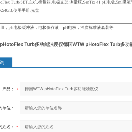
toFlex Turb/SET,主机,携带箱,电极支架,测量瓶,SenTix 41 pH电极,5ml
K540/B,使用手册,光盘
皿，pH电极缓冲液，电极保存液，pH电极，浊度标准液套装等
pHotoFlex Turb多功能浊度仪
德国WTW pHotoFlex Turb
询
产品：
的单位：
的姓名：