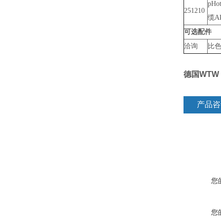
pHo
251210
缆A
可选配件
洽询
比色
德国WTW 
产品咨
您
您