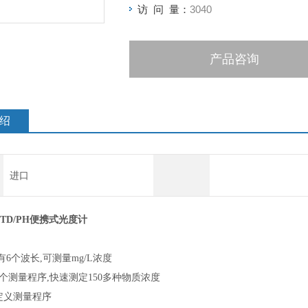
访 问 量：
3040
产品咨询
绍
进口
x STD/PH便携式光度计
lex有6个波长,可测量mg/L浓度
0多个测量程序,快速测定150多种物质浓度
定义测量程序