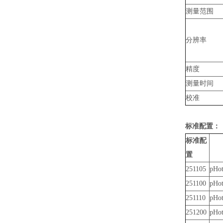
测量范围
分辨率
精度
测量时间
校准
标准配置：
标准配
置
251105
pHo
251100
pH
251110
pH
251200
pH