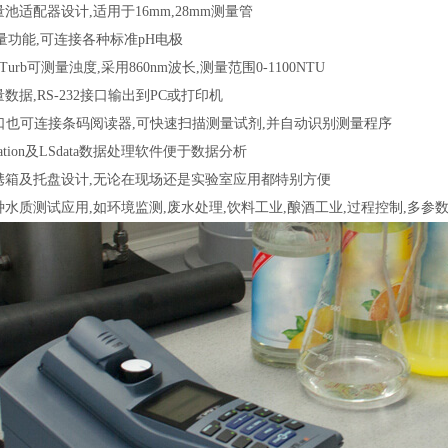
量池适配器设计,适用于16mm,28mm测量管
测量功能,可连接各种标准pH电极
lex Turb可测量浊度,采用860nm波长,测量范围0-1100NTU
量数据,RS-232接口输出到PC或打印机
32接口也可连接条码阅读器,可快速扫描测量试剂,并自动识别测量程序
Station及LSdata数据处理软件便于数据分析
便携箱及托盘设计,无论在现场还是实验室应用都特别方便
种水质测试应用,如环境监测,废水处理,饮料工业,酿酒工业,过程控制,多参